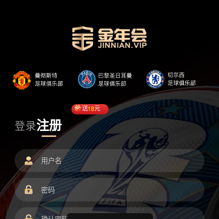
送
18
元
注册
登录