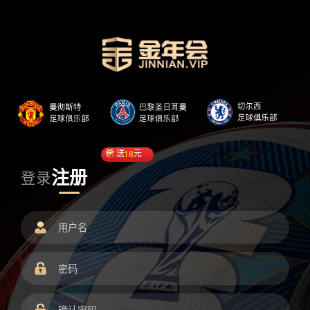
送
18
元
注册
登录