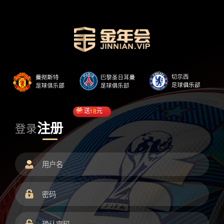
送
18
元
注册
登录