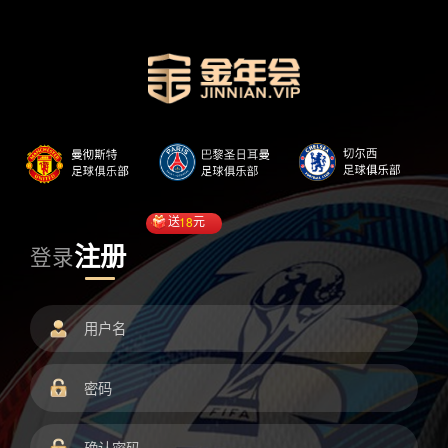
送
18
元
注册
登录