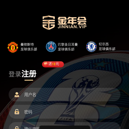
送
18
元
注册
登录