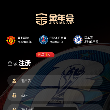
送
18
元
注册
登录