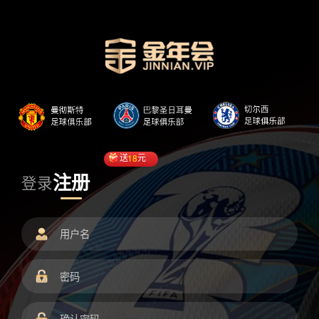
送
18
元
注册
登录